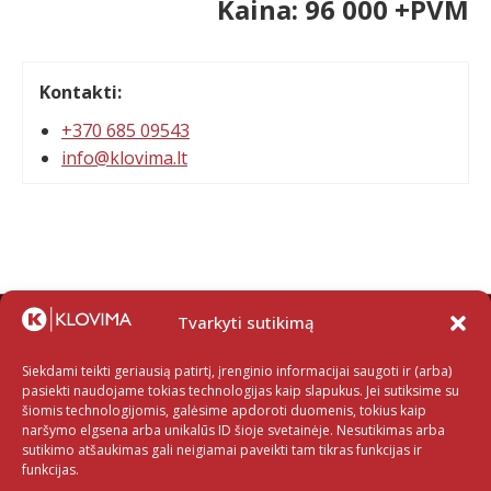
Kaina: 96 000 +PVM
Kontakti:
+370 685 09543
info@klovima.lt
Tvarkyti sutikimą
Siekdami teikti geriausią patirtį, įrenginio informacijai saugoti ir (arba)
pasiekti naudojame tokias technologijas kaip slapukus. Jei sutiksime su
šiomis technologijomis, galėsime apdoroti duomenis, tokius kaip
naršymo elgsena arba unikalūs ID šioje svetainėje. Nesutikimas arba
sutikimo atšaukimas gali neigiamai paveikti tam tikras funkcijas ir
funkcijas.