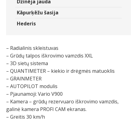
Dzinēja jauda
Kāpurķēžu šasija
Hederis
– Radialinis skleistuvas
– Grūdų talpos iškrovimo vamzdis XXL
– 3D sietų sistema
– QUANTIMETER – kiekio ir drėgmės matuoklis
– GRAINMETER
– AUTOPILOT modulis
– Pjaunamoji: Vario V900
– Kamera – grūdų rezervuaro iškrovimo vamzdis,
galinė kamera PROFI CAM ekranas.
– Greitis 30 km/h