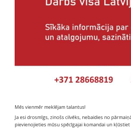
Mēs vienmēr meklējam talantus!
Ja esi drosmīgs, zinošs cilvēks, nebaidies no pārmaiņām
pievienojieties mūsu spēcīgajai komandai un kļūsti